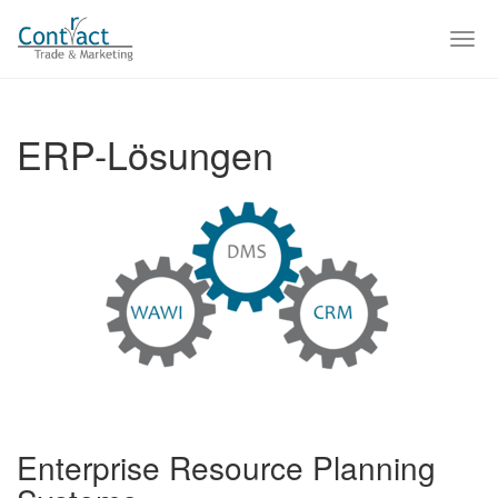
Skip
to
Togg
main
navi
content
ERP-Lösungen
Enterprise Resource Planning